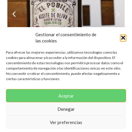
Gestionar el consentimiento de
las cookies
Para ofrecer las mejores experiencias, utilizamos tecnologías como las
cookies para almacenar y/o acceder a la información del dispositivo. El
consentimiento de estas tecnologías nos permitirá procesar datos como el
comportamiento de navegación o las identificaciones únicas en este sitio.
No consentir o retirar el consentimiento, puede afectar negativamente a
ciertas características y funciones.
Aceptar
Denegar
Copyright © 2025 El Rebost d’Alboraia. Todos los Derechos
Reservados | Web programada por
Miempresa.online
Ver preferencias