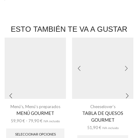
ESTO TAMBIÉN TE VA A GUSTAR
Menú's
,
Menú’s preparados
Cheeselover’s
MENÚ GOURMET
TABLA DE QUESOS
GOURMET
59,90
€
-
79,90
€
IVA incluido
51,90
€
IVA incluido
SELECCIONAR OPCIONES