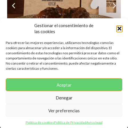
Gestionar el consentimiento de
las cookies
Para ofrecer las mejores experiencias, utilizamos tecnologías como las
cookies para almacenar y/o acceder a la información del dispositivo. El
consentimiento de estas tecnologías nos permitirá procesar datos como el
comportamiento de navegación o las identificaciones únicas en este sitio.
No consentir o retirar el consentimiento, puede afectar negativamente a
ciertas características y funciones.
Aceptar
Denegar
Copyright © 2025 El Rebost d’Alboraia. Todos los Derechos
Reservados | Web programada por
Miempresa.online
Ver preferencias
Política de cookies
Política de Privacidad
Aviso legal