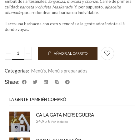
Embutidos artesanales:
longaniza, morcilla y chorizo
. Carne de primera
calidad:
panceta y chuleta Maskarada
. Y, por supuesto,
ajoaceite
ahumado
para redondear una barbacoa inolvidable.
Haces una barbacoa con esto y tendrás a la gente adorándote allá
donde vayas.
AÑADIR AL CARRITO
Categorías:
Menú's
,
Menú’s preparados
Share:
LA GENTE TAMBIÉN COMPRÓ
CA LA GATA MERSEGUERA
24,95
€
IVA incluido