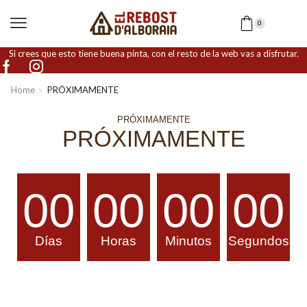
0
Si crees que esto tiene buena pinta, con el resto de la web vas a disfrutar.
Home
PRÓXIMAMENTE
PRÓXIMAMENTE
PRÓXIMAMENTE
00
00
00
00
Días
Horas
Minutos
Segundos