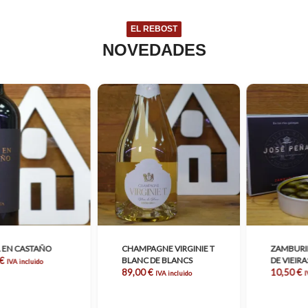
EL REBOST
NOVEDADES
 EN CASTAÑO
CHAMPAGNE VIRGINIE T
ZAMBURIÑ
€
BLANC DE BLANCS
DE VIEIRA
IVA incluido
89,00
€
10,50
€
IVA incluido
I